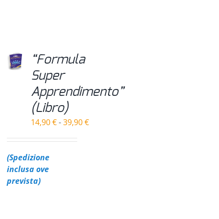
“Formula
Super
Apprendimento”
(Libro)
Fascia
14,90
€
-
39,90
€
di
prezzo:
da
(Spedizione
14,90 €
inclusa ove
a
prevista)
39,90 €