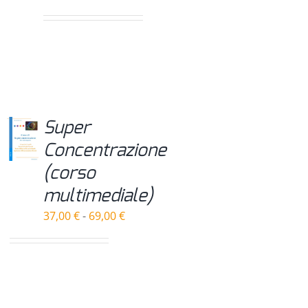
di
prezzo:
da
97,00 €
a
237,00 €
Super
Concentrazione
(corso
multimediale)
Fascia
37,00
€
-
69,00
€
di
prezzo:
da
37,00 €
a