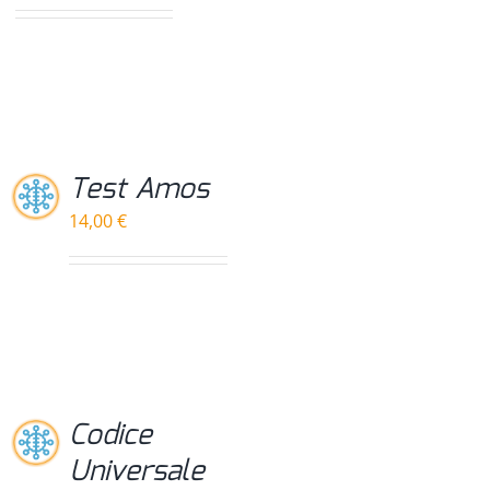
prezzo:
da
167,00 €
a
1.997,00 €
Test Amos
14,00
€
Codice
Universale