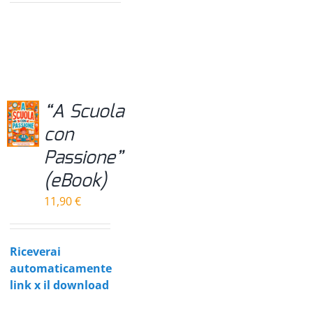
prezzo:
da
19,90 €
a
47,00 €
“A Scuola
con
Passione”
(eBook)
11,90
€
Riceverai
automaticamente
link x il download