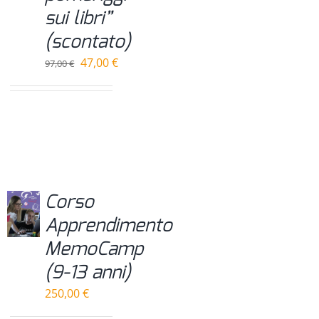
sui libri”
(scontato)
Il
Il
47,00
€
97,00
€
prezzo
prezzo
originale
attuale
era:
è:
97,00 €.
47,00 €.
Corso
Apprendimento
MemoCamp
(9-13 anni)
250,00
€