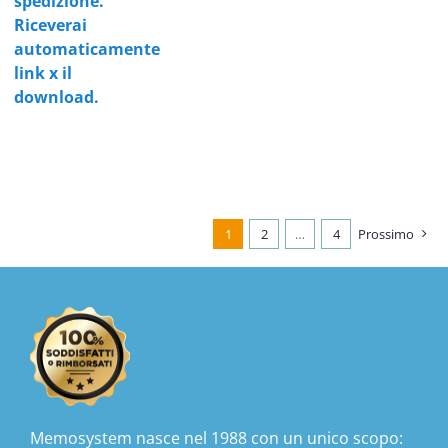
spedizione.
Riceverai
automaticamente
link x il
download.
1
2
…
4
Prossimo
Memosystem nasce nel 1988 con un unico scopo: