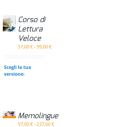
Corso di
Lettura
Veloce
Fascia
57,00
€
-
99,00
€
di
prezzo:
da
Scegli la tua
57,00 €
versione:
a
99,00 €
Memolingue
Fascia
97,00
€
-
237,00
€