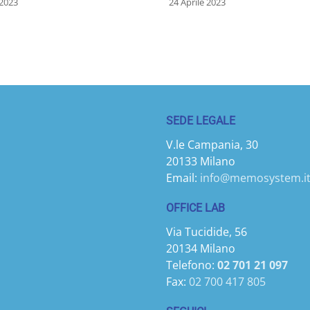
2023
24 Aprile 2023
SEDE LEGALE
V.le Campania, 30
20133 Milano
Email:
info@memosystem.i
OFFICE LAB
Via Tucidide, 56
20134 Milano
Telefono:
02 701 21 097
Fax:
02 700 417 805