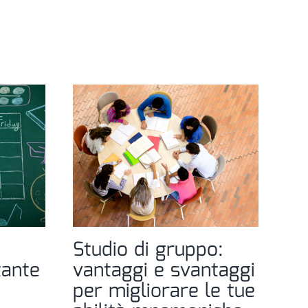
Studio di gruppo:
5 
tante
vantaggi e svantaggi
im
per migliorare le tue
ve