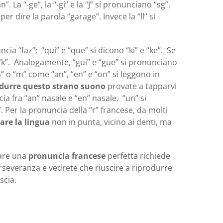
. La “-ge”, la “-gi” e la “J” si pronunciano “sg”,
r dire la parola “garage”. Invece la “ll” si
ia “faz”; “qui” e “que” si dicono “ki” e “ke”. Se
a “k”. Analogamente, “gui” e “gue” si pronunciano
n” o “m” come “an”, “en” e “on” si leggono in
odurre questo strano suono
provate a tapparvi
ia fra “an” nasale e “en” nasale. “un” si
 Per la pronuncia della “r” francese, da molti
are la lingua
non in punta, vicino ai denti, ma
rare una
pronuncia francese
perfetta richiede
rseveranza e vedrete che riuscire a riprodurre
scia.