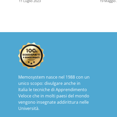
11 Luglio 2023
19 Maggio 
Memosystem nasce nel 1988 con un
unico scopo: divulgare anche in
Italia le tecniche di Apprendimento
Veloce che in molti paesi del mondo
vengono insegnate addirittura nelle
Università.