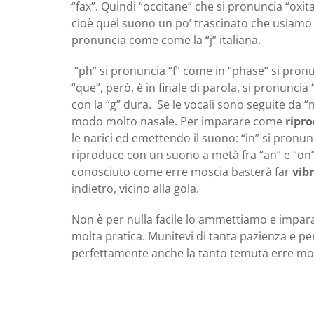
“fax”. Quindi “occitane” che si pronuncia “oxitan”
cioè quel suono un po’ trascinato che usiamo pe
pronuncia come come la “j” italiana.
“ph” si pronuncia “f” come in “phase” si pronunc
“que”, però, è in finale di parola, si pronunci
con la “g” dura. Se le vocali sono seguite da “
modo molto nasale. Per imparare come
ripr
le narici ed emettendo il suono: “in” si pronunc
riproduce con un suono a metà fra “an” e “on”.
conosciuto come erre moscia basterà far
vibr
indietro, vicino alla gola.
Non è per nulla facile lo ammettiamo e impa
molta pratica. Munitevi di tanta pazienza e pe
perfettamente anche la tanto temuta erre mo