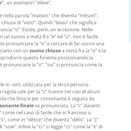
é”, un esempio? “élève”.
me nella parola "maison" che diventa “méson”;
chiusa di “voto”. Quindi “beau” che significa
uncia “o”. Esiste, però, un eccezione. Nelle
n un suono a metà fra “e” ed “u”. non è facile
 pronunciare la “o” e cercare di far uscire una
unciano con un
suono chiuso
a metà fra la “o” e la
a riprodurre questo fonema posizionando la
i pronunciare la “o”. “ou” si pronuncia come la
ale in –ent, utilizzata per la terza persona
 regola vale per la “s” tranne nel casi di alcuni
ola che finisce per consonante è seguita da
sonante finale
va pronunciata. La “c” davanti
“s” come nel caso di facile che in francese si
“s”, come in “délice” che diventa ”délis”. La “ç”
 “sole”. Infine la “cc” si legge “cs” come la “x” di