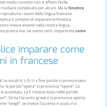
nel modo corretto non è affatto facile,
 risultare complicato per alcuni. Ma la
fonetica
a riprodurre i suoni della lingua francese
mplica il compito di imparare la fonetica
sono invece assenti nella nostra lingua,
anta pratica ma, ne siamo certi, imparerete
come
lice imparare come
mi in francese
i
. Le vocali A, I, O, U a fine parola si pronunciano
, la parola “opera” si pronuncia “operà”. La
 è accentata. La E rimane muta nelle parole
art”. Se ha l’accento grave
è
si pronuncia aperta
e “svegli”, se invece l’accento è acuto
è
si