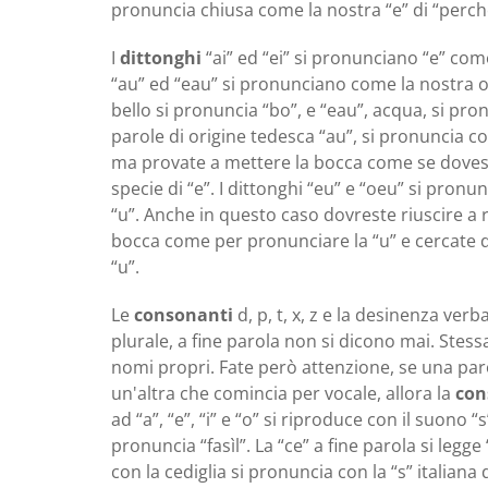
pronuncia chiusa come la nostra “e” di “perch
I
dittonghi
“ai” ed “ei” si pronunciano “e” co
“au” ed “eau” si pronunciano come la nostra o 
bello si pronuncia “bo”, e “eau”, acqua, si pron
parole di origine tedesca “au”, si pronuncia co
ma provate a mettere la bocca come se doveste
specie di “e”. I dittonghi “eu” e “oeu” si pron
“u”. Anche in questo caso dovreste riuscire 
bocca come per pronunciare la “u” e cercate d
“u”.
Le
consonanti
d, p, t, x, z e la desinenza verb
plurale, a fine parola non si dicono mai. Stessa
nomi propri. Fate però attenzione, se una par
un'altra che comincia per vocale, allora la
con
ad “a”, “e”, “i” e “o” si riproduce con il suono 
pronuncia “fasìl”. La “ce” a fine parola si legge 
con la cediglia si pronuncia con la “s” italiana di