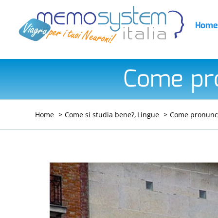
Salta
al
Home
contenuto
Come pro
Home
Come si studia bene?
Lingue
Come pronunci