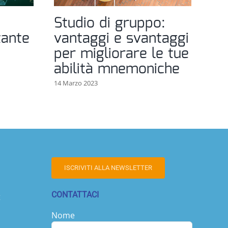
Studio di gruppo:
La
tante
vantaggi e svantaggi
è 
per migliorare le tue
10 A
abilità mnemoniche
14 Marzo 2023
ISCRIVITI ALLA NEWSLETTER
CONTATTACI
t
Nome