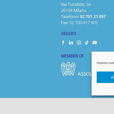
Via Tucidide, 56
20134 Milano
Telefono:
02 701 21 097
Fax:
02 700 417 805
SEGUICI
MEMBER OF
Usiamo cooki
A
a, 30 | 20133 Milano MI | PIVA 04056090485 | info@memosystem.it |
Privacy
Keting Web Agency