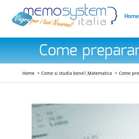
Salta
al
Home
contenuto
Come preparare
Home
Come si studia bene?
Matematica
Come prep