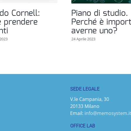
do Cornell:
Piano di studio.
 prendere
Perché è impor
nti
averne uno?
2023
24 Aprile 2023
SEDE LEGALE
V.le Campania, 30
20133 Milano
Email:
info@memosystem.i
OFFICE LAB