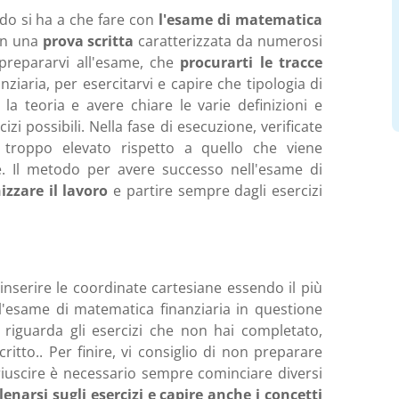
do si ha a che fare con
l'esame di matematica
 in una
prova scritta
caratterizzata da numerosi
 prepararvi all'esame, che
procurarti le tracce
ziaria, per esercitarvi e capire che tipologia di
a teoria e avere chiare le varie definizioni e
izi possibili. Nella fase di esecuzione, verificate
troppo elevato rispetto a quello che viene
. Il metodo per avere successo nell'esame di
izzare il lavoro
e partire sempre dagli esercizi
 inserire le coordinate cartesiane essendo il più
 l'esame di matematica finanziaria in questione
, riguarda gli esercizi che non hai completato,
itto.. Per finire, vi consiglio di non preparare
uscire è necessario sempre cominciare diversi
lenarsi sugli esercizi e capire anche i concetti