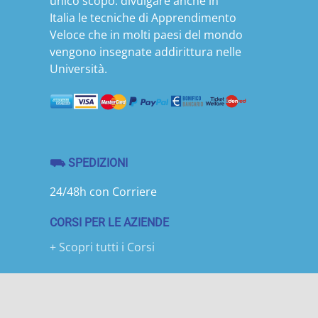
unico scopo: divulgare anche in
Italia le tecniche di Apprendimento
Veloce che in molti paesi del mondo
vengono insegnate addirittura nelle
Università.
⛟ SPEDIZIONI
24/48h con Corriere
CORSI PER LE AZIENDE
+ Scopri tutti i Corsi
Copyright ©1988-
2026 Memosystem Italia srl | V.le Campani