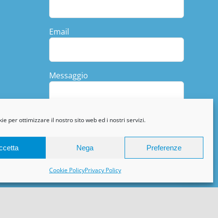
Email
Messaggio
e per ottimizzare il nostro sito web ed i nostri servizi.
ccetta
Nega
Preferenze
Chatta con noi
Cookie Policy
Privacy Policy
 Policy
|
Cookie Policy
|
Terms & Conditions
| Concept by
Mr