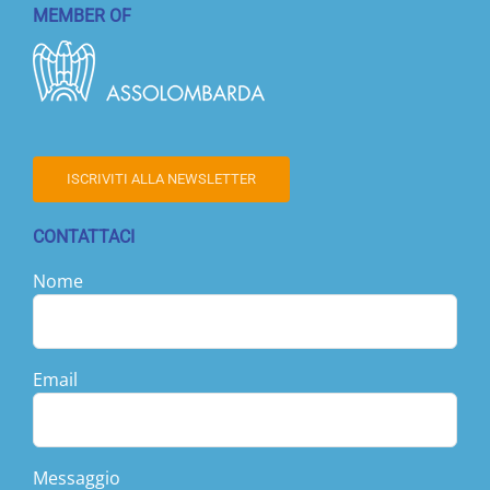
una presenza sempre dedicata e molto
MEMBER OF
stimolante. Si coglie l'autentica passione
che Stefano mette nel proprio lavoro che è
prima di tutto una mission: mettere a
disposizione di tutti preziosi strumenti
intellettivi e metodologici per migliorarsi e
conseguire risultati concreti. Perché credo
ISCRIVITI ALLA NEWSLETTER
che se ognuno di noi migliorasse sé stesso
esprimendo appieno le proprie
CONTATTACI
potenzialità, anche il mondo sarebbe
migliore. Memosystem è una diretta
Nome
emanazione di Stefano e di queste sue
straordinarie qualità empatiche e
caratteristiche di personalità; perciò è un
metodo che funziona veramente e mi
Email
sento di consigliare assolutamente i corsi
proposti: la spesa, indubbiamente
importante, verrà pienamente ripagata.
NOTA BENE: a patto di fare la propria parte,
Messaggio