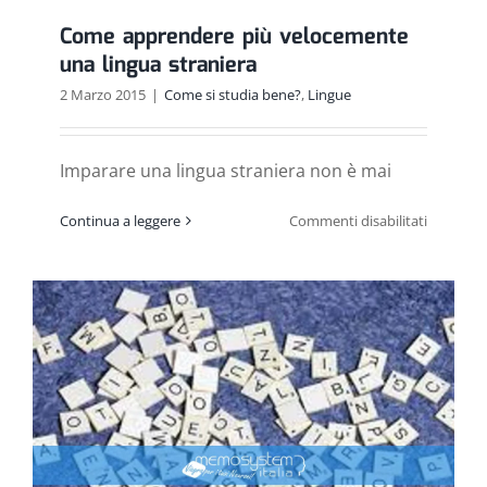
Come apprendere più velocemente
una lingua straniera
2 Marzo 2015
|
Come si studia bene?
,
Lingue
Imparare una lingua straniera non è mai
su
Continua a leggere
Commenti disabilitati
Come
apprende
più
veloceme
una
lingua
straniera