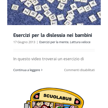
Esercizi per la dislessia nei bambini
17 Giugno 2013
|
Esercizi per la mente
,
Lettura veloce
In questo video troverai un esercizio di
su
Continua a leggere
Commenti disabilitati
Esercizi
per
la
dislessia
nei
bambini