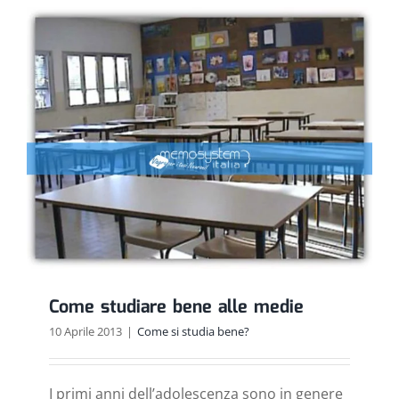
bene
alle
elementa
Come studiare bene alle medie
10 Aprile 2013
|
Come si studia bene?
I primi anni dell’adolescenza sono in genere