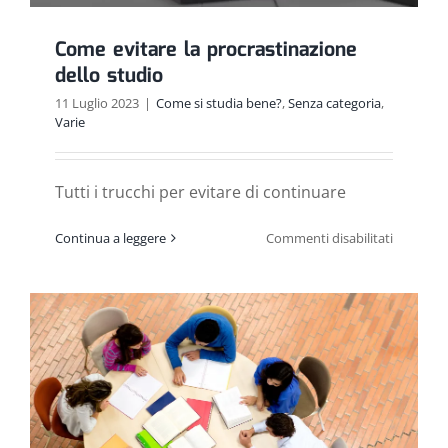
Come evitare la procrastinazione
dello studio
11 Luglio 2023
|
Come si studia bene?
,
Senza categoria
,
Varie
Tutti i trucchi per evitare di continuare
su
Continua a leggere
Commenti disabilitati
Come
evitare
la
procrast
dello
studio