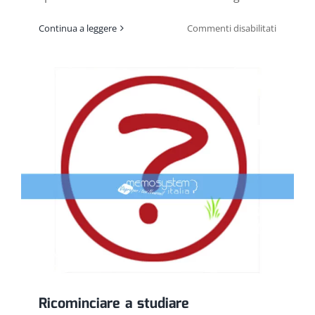
su
Continua a leggere
Commenti disabilitati
Come
studiare
bene
alle
medie
Ricominciare a studiare