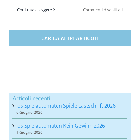
su
Continua a leggere
Commenti disabilitati
Non
so
più
studiare!
CARICA ALTRI ARTICOLI
Articoli recenti
Ios Spielautomaten Spiele Lastschrift 2026
6 Giugno 2026
Ios Spielautomaten Kein Gewinn 2026
1 Giugno 2026