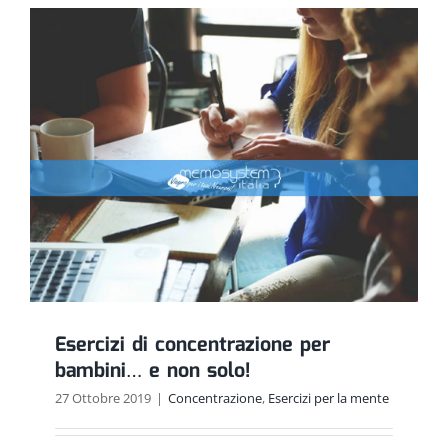
gruppo:
vantaggi
e
svantagg
per
migliorar
le
tue
abilità
mnemoni
Esercizi di concentrazione per
bambini… e non solo!
27 Ottobre 2019
|
Concentrazione
,
Esercizi per la mente