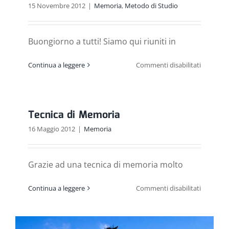
15 Novembre 2012
|
Memoria
,
Metodo di Studio
Buongiorno a tutti! Siamo qui riuniti in
su
Continua a leggere
Commenti disabilitati
Ricominc
a
studiare
Tecnica di Memoria
16 Maggio 2012
|
Memoria
Grazie ad una tecnica di memoria molto
su
Continua a leggere
Commenti disabilitati
Tecnica
di
Memoria