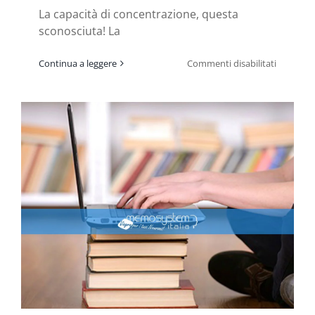
La capacità di concentrazione, questa
sconosciuta! La
su
Continua a leggere
Commenti disabilitati
Esercizi
di
concentr
per
bambini
e
non
solo!