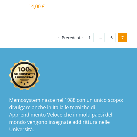
14,00
€
Precedente
1
…
6
7
Memosystem nasce nel 1988 con un unico scopo:
divulgare anche in Italia le tecniche di
Apprendimento Veloce che in molti paesi del
mondo vengono insegnate addirittura nelle
Università.