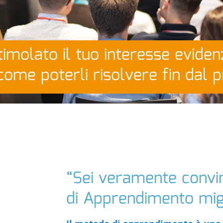
molato il tuo interesse evide
 come poterli risolvere fin da
“Sei veramente convint
di Apprendimento mig