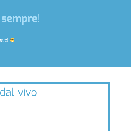
,
sempre
!
pare!
dal vivo