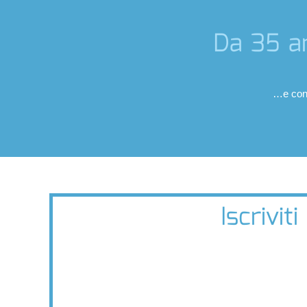
Da 35 an
…e cont
Iscrivi