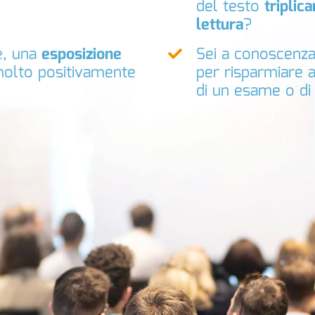
del testo
triplic
lettura
?
e, una
esposizione
Sei a conoscenz
molto positivamente
per risparmiare 
di un esame o di