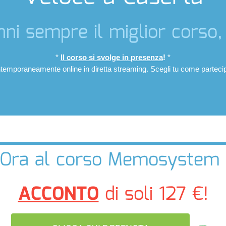
ni sempre il miglior corso
*
Il corso si svolge in presenza
!
*
emporaneamente online in diretta streaming.
Scegli tu come parteci
ti Ora al corso Memosystem 
ACCONTO
di soli 127 €!