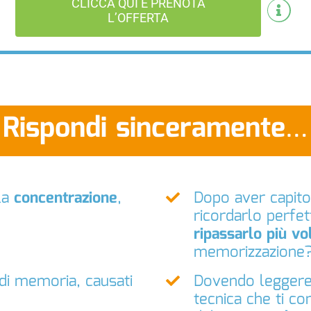
CLICCA QUI E PRENOTA
L’OFFERTA
Rispondi sinceramente…
 la
concentrazione
,
Dopo aver capit
ricordarlo perfe
ripassarlo più vo
memorizzazione
 di memoria, causati
Dovendo leggere
tecnica che ti co