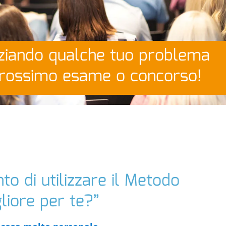
nziando qualche tuo problema
l prossimo esame o concorso!
o di utilizzare il Metodo
liore per te?”