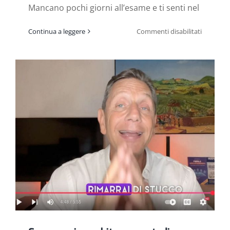
Mancano pochi giorni all’esame e ti senti nel
su
Continua a leggere
Commenti disabilitati
Poco
tempo
per
l’Esame?
Ecco
il
piano
che
ti
salva