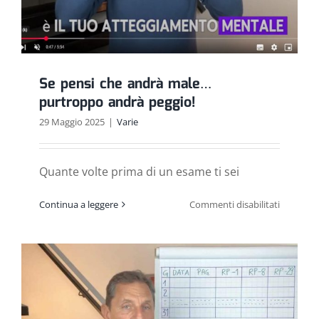
Se pensi che andrà male…
purtroppo andrà peggio!
29 Maggio 2025
|
Varie
Quante volte prima di un esame ti sei
su
Continua a leggere
Commenti disabilitati
Se
pensi
che
andrà
male…
purtropp
andrà
peggio!