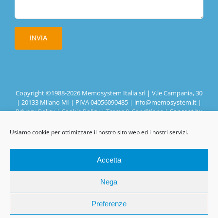
Copyright ©1988-
2026 Memosystem Italia srl | V.le Campania, 30
| 20133 Milano MI | PIVA 04056090485 | info@memosystem.it |
Privacy Policy
|
Cookie Policy
|
Terms & Conditions
| Concept by
Mr Keting Web Agency
Usiamo cookie per ottimizzare il nostro sito web ed i nostri servizi.
Accetta
Nega
Preferenze
Chatta con noi