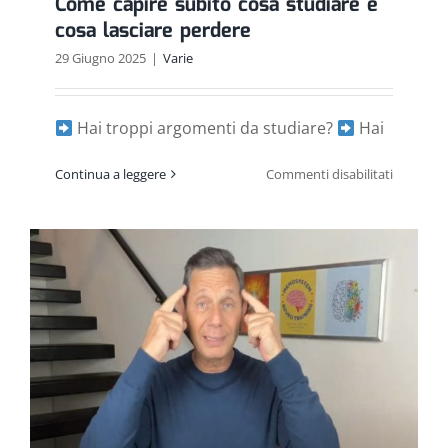
Come capire subito cosa studiare e
cosa lasciare perdere
29 Giugno 2025
|
Varie
Hai troppi argomenti da studiare?
Hai
su
Continua a leggere
Commenti disabilitati
Come
capire
subito
cosa
studiare
e
cosa
lasciare
perdere