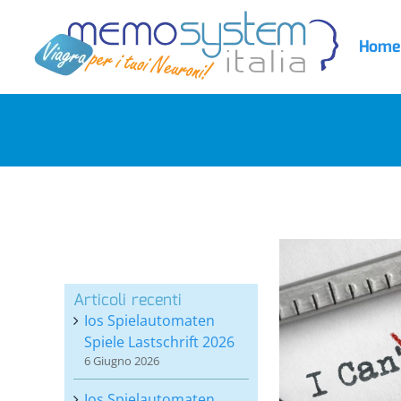
Salta
al
Home
contenuto
co
Articoli recenti
Ios Spielautomaten
Spiele Lastschrift 2026
6 Giugno 2026
Ios Spielautomaten