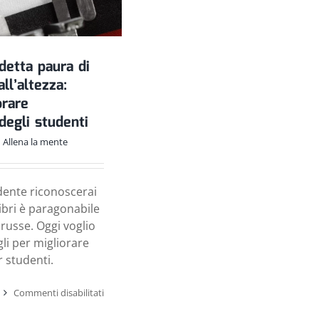
detta paura di
ll’altezza:
rare
degli studenti
Allena la mente
dente riconoscerai
 libri è paragonabile
russe. Oggi voglio
gli per migliorare
r studenti.
su
Commenti disabilitati
Quella