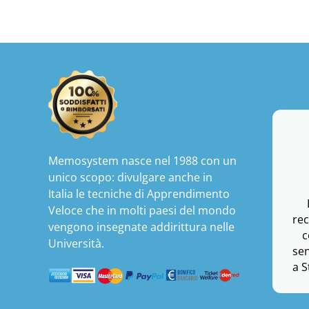
Memosystem nasce nel 1988 con un
unico scopo: divulgare anche in
Italia le tecniche di Apprendimento
Veloce che in molti paesi del mondo
rec
vengono insegnate addirittura nelle
c
Università.
se
a S
N
tr