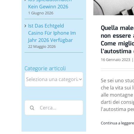
Kein Gewinn 2026
1 Giugno 2026
Ist Das Echtgeld
Quella male
Casino Für Iphone Im
non essere a
Jahr 2026 Verfügbar
Come miglio
22 Maggio 2026
l’autostima 
16 Gennaio 2023
|
Categorie articoli
Categorie
Se sei uno stu
articoli
che la vita sui
alle montagne 
darti dei consi
Cerca
l'autostima pe
per:
Continua a leggere