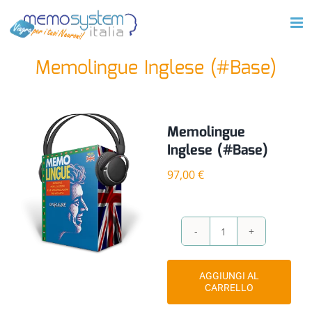
Salta
al
contenuto
Memolingue Inglese (#Base)
Memolingue
Inglese (#Base)
97,00
€
Memolingue
Inglese
(#Base)
AGGIUNGI AL
quantità
CARRELLO