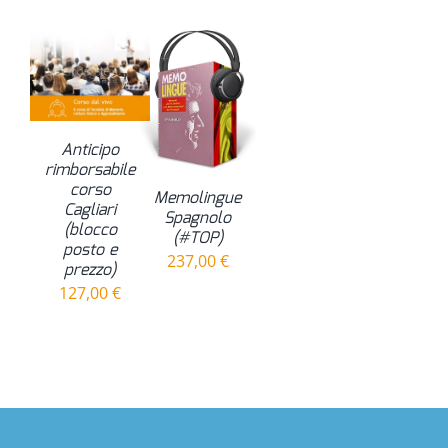
Anticipo
rimborsabile
corso
Memolingue
Cagliari
Spagnolo
(blocco
(#TOP)
posto e
237,00
€
prezzo)
127,00
€