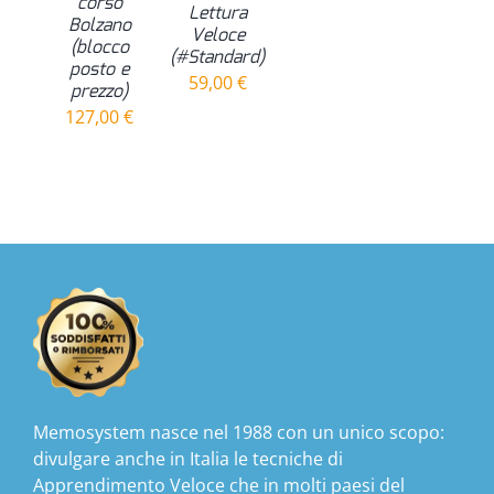
corso
Lettura
Bolzano
Veloce
(blocco
(#Standard)
posto e
59,00
€
prezzo)
127,00
€
Memosystem nasce nel 1988 con un unico scopo:
divulgare anche in Italia le tecniche di
Apprendimento Veloce che in molti paesi del