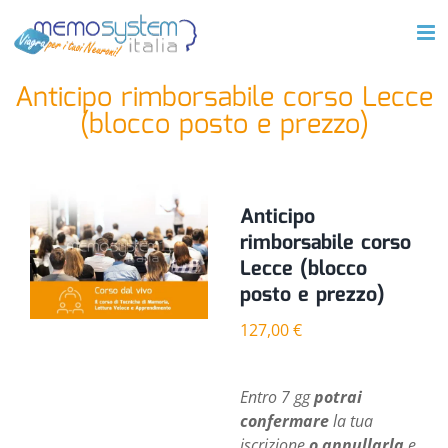
Salta
al
contenuto
Anticipo rimborsabile corso Lecce
(blocco posto e prezzo)
Anticipo
rimborsabile corso
Lecce (blocco
posto e prezzo)
127,00
€
Entro 7 gg
potrai
confermare
la tua
iscrizione
o annullarla
e