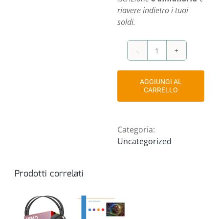
riavere indietro i tuoi
soldi.
Anticipo
rimborsabile
corso
AGGIUNGI AL
Lecce
CARRELLO
(blocco
posto
e
Categoria:
prezzo)
Uncategorized
quantità
Prodotti correlati