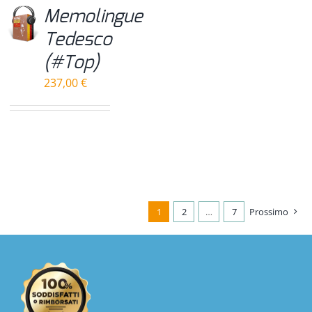
Memolingue
Tedesco
(#Top)
237,00
€
1
2
…
7
Prossimo