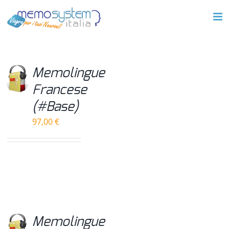
Salta
al
contenuto
Memolingue
Francese
(#Base)
97,00
€
Memolingue