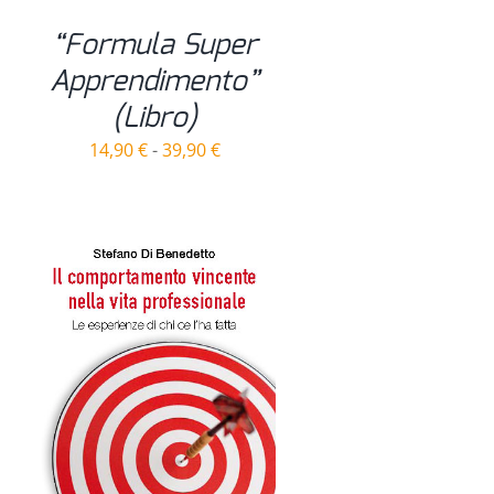
“Formula Super
Apprendimento”
(Libro)
Fascia
14,90
€
-
39,90
€
di
prezzo:
da
14,90 €
a
39,90 €