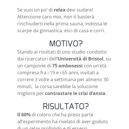
Se vuoi un po’ di
relax
devi sudare!
Attenzione caro mio, non ti basterà
rinchiuderti nella prima sauna, indossa le
scarpe da ginnastica, esci di casa e corri.
MOTIVO?
Stando ai risultati di uno studio condotto
dai ricercatori dell’
Università di Bristol
, su
un campione di
75 ambosessi
con un’età
compresa fra i 19 e i 65 anni, invitati a
correre 3 volte a settimana per almeno 30
minuti, la corsa sarebbe la soluzione
migliore per
contrastare le crisi d’ansia
.
RISULTATO?
Il 60%
di coloro che ha preso parte
all’esperimento ha rivelato di aver goduto
di un relax profondo e di essersi