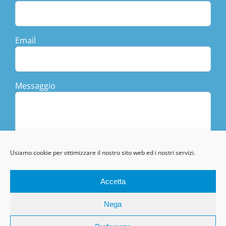
Email
Messaggio
Usiamo cookie per ottimizzare il nostro sito web ed i nostri servizi.
Accetta
Nega
Copyright ©1988-
2026 Memosystem Italia srl | V.le Campania, 30